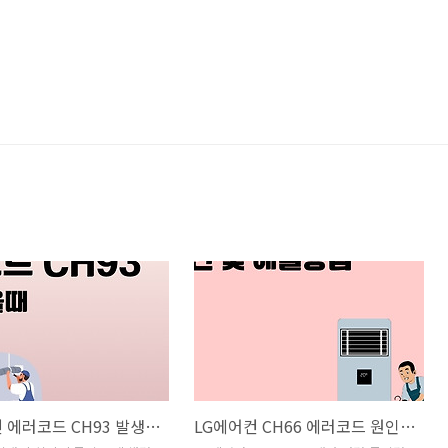
LG에어컨 에러코드 CH93 발생 시 수리비용과 자가조치법, 실내기·실외기 통신 이상 대처법
LG에어컨 CH66 에러코드 원인과 해결방법, 통신결선 및 배관 문제 자가점검 가이드