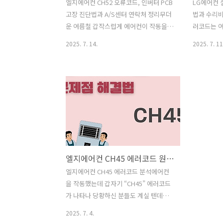
엘지에어컨 CH52 오류코드, 인버터 PCB
LG에어컨 
고장 진단법과 A/S센터 연락처 정리무더
법과 수리
운 여름철 갑작스럽게 에어컨이 작동을
러코드는 
멈추고, 디스플레이에 ‘CH52’라는 에러
줍니다. 특
2025. 7. 14.
2025. 7. 11
코드가 뜬다면 당황스러울 수밖에 없습니
는 CH93
다. 이 코드는 일반 사용자에게는 생소하
상을 의미하
지만, 사실 엘지에어컨에서 자주 발생하
있는 방법도
는 통신 관련 오류 중 하나입니다. 특히 실
가 단순한 
외기에 있는 인버터 PCB(제어보드)와 실
품의 손상으
내기 간 연결이 제대로 되지 않을 때 주로
비용이 달라
나타나며, 빠른 원인 파악과 조치가 필요
악하는 것이
합니다. 본 글에서는 엘지에어컨 CH52 에
류의 주요 
러코드의 원인부터 수리비용, 자가점검
점검 필요 
엘지에어컨 CH45 에러코드 원인 분석 및 수리 방법 (온도센서 이상)
방법, A/S 연결 팁까지 꼼꼼하게 정리해
사용자 입장
드리니 끝까지 읽어보세요. 🎯CH52 에러
으로 정리해
엘지에어컨 CH45 에러코드 분석에어컨
는 인버터 통신 문제🎯 📢 엘지에어컨
러 원인과 조
을 작동했는데 갑자기 “CH45” 에러코드
CH52 원인 및 해결방법 🔗알아보기 에어
바로가기 
가 나타나 당황하신 분들도 계실 텐데요.
컨이 고장 나는 이유..
원인과 의미
이 오류는 주로 실외기에 장착된 중간 배
2025. 7. 4.
관 온도 센서에서 이상 신호가 감지될 때