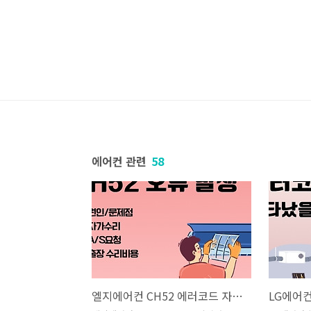
본문 바로가기
에어컨 관련
58
엘지에어컨 CH52 에러코드 자가진단 방법과 인버터 PCB 수리비용, A/S센터 연결 팁