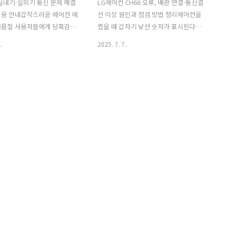
실내기·실외기 통신 문제 해결
LG에어컨 CH66 오류, 배관 연결·통신결
비용 안내갑작스러운 에어컨 에
선 이상 원인과 점검 방법 정리에어컨을
여름철 사용자들에게 당혹감을
켰을 때 갑자기 낯선 숫자가 표시된다면
히 LG에어컨에서 자주 나타나
당황스러울 수 있습니다. 특히 설치 직후
.
2025. 7. 7.
는 실내기와 실외기 간의 통신 이
거나 여름철 사용량이 많을 때 이런 오류
며, 사용자 스스로 조치할 수
가 나타나면 제품 고장을 걱정하게 되는
 존재합니다. 하지만 이 에러
데요. 사실 CH66 에러코드는 LG에어컨
전원 문제인지 아니면 내부 부
에서 자주 발생하는 통신 계열 문제로, 대
로 인한 것인지에 따라 수리
부분 간단한 확인과 초기화만으로 해결이
질 수 있어 원인을 정확히 파
가능합니다. 🎯엘지 에어컨 오류 문제점
 중요합니다. 본문에서는 오
및 해결법🎯 📢 LG에어컨 CH66 에러코
원인부터 자가진단법, 서비스
드 자가조치방법 🔗알아보기 하지만 원인
시점, 수리비용 예측까지 실제
을 잘못 파악하면 오히려 증상이 더 악화
에서 꼭 필요한 정보를 중심
될 수도 있으니, 정확한 진단과 순서에 따
드립니다. 🎯엘지 냉방기 에
른 점검이 필요합니다. 이 글에서는 실제
치법🎯 📢 CH93 문제 해결
사용자 사례와 함께 CH66 에러코드의 발
 LG에어컨 CH93 에러코드
생 원인, 조치법, 서비스 요청 시 유의할
🎯고장은 왜 날까?..
점까지 정리해 드릴게..