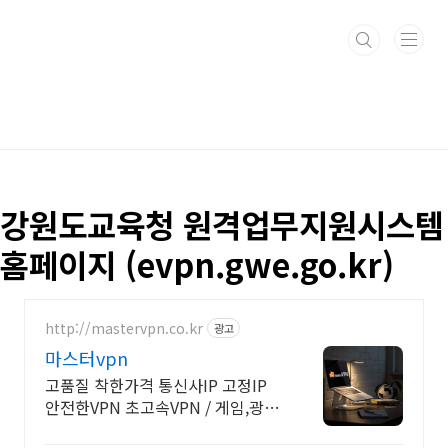
본문 바로가기
강원도교육청 원격업무지원시스템
홈페이지 (evpn.gwe.go.kr)
http://mastervpn.co.kr
광고
마스터vpn
고품질 착한가격 통신사IP 고정IP
안전한VPN 초고속VPN / 게임,광고,
우회용