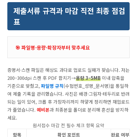
제출서류 규격과 마감 직전 최종 점검
표
🎯 파일명·용량·확장자부터 맞추세요
증명서·스캔 파일은 해상도 과다로 업로드 실패가 잦습니다. 저는
200–300dpi 스캔 후 PDF 합치기→
용량 3–5MB
이내 압축을
기준으로 맞췄고,
파일명 규칙
(수험번호_성명_문서명)을 통일하
여 제출 기록을 관리했습니다. 사진은 배경·그림자·테두리로 반려
되는 일이 있어, 크롭 후 가장자리까지 하얗게 정리하면 재업로드
가 줄었습니다.
예비본
과 최종본을 폴더로 분리해 혼선을 방지하
세요.
원서접수 마감 전 필수 체크 항목 요약
항목
확인 포인트
완료 여부