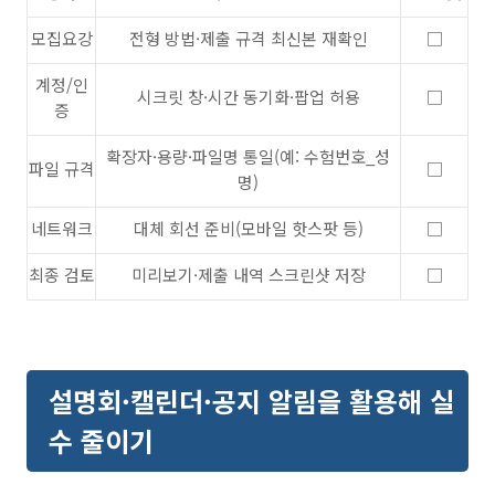
모집요강
전형 방법·제출 규격 최신본 재확인
□
계정/인
시크릿 창·시간 동기화·팝업 허용
□
증
확장자·용량·파일명 통일(예: 수험번호_성
파일 규격
□
명)
네트워크
대체 회선 준비(모바일 핫스팟 등)
□
최종 검토
미리보기·제출 내역 스크린샷 저장
□
설명회·캘린더·공지 알림을 활용해 실
수 줄이기