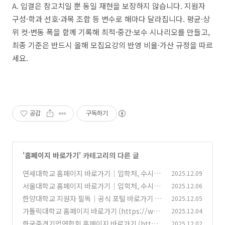
A. 입결은 참고치일 뿐 동일 재현을 보장하지 않습니다. 지원자
구성·학과 선호·과목 조합 등 변수로 해마다 달라집니다. 평균·상
위 컷·변동 폭을 함께 기록해 최적·중간·보수 시나리오를 만들고,
최종 기준은 반드시 올해 모집요강의 반영 비율·가산 규정을 따르
세요.
공감
구독하기
'
홈페이지 바로가기
' 카테고리의 다른 글
연세대학교 홈페이지 바로가기｜입학처, 수시·
2025.12.09
정시 전형 안내
서울대학교 홈페이지 바로가기｜입헉처, 수시·
2025.12.06
(1)
정시 모집요강 확인
한양대학교 지원자 필독｜공식 포털 바로가기 및
2025.12.05
(0)
입학처 공지·원서접수 안내
가톨릭대학교 홈페이지 바로가기 (https://ww
2025.12.04
(0)
w.catholic.ac.kr)
한국중견기업연합회 홈페이지 바로가기 (http
2025.12.02
(0)