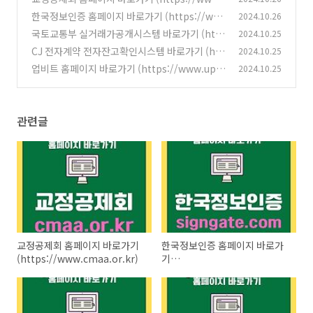
cmaa.or.kr)
한국정보인증 홈페이지 바로가기 (https://ww
2024.10.26
(4)
w.signgate.com)
국토교통부 실거래가공개시스템 바로가기 (http
2024.10.25
(1)
s://rt.molit.go.kr)
CJ 전자계약 전자잔고확인시스템 바로가기 (htt
2024.10.25
(4)
ps://cjecontract.cj.net)
업비트 홈페이지 바로가기 (https://www.upbi
2024.10.25
(1)
t.com)
(1)
관련글
교정공제회 홈페이지 바로가기
한국정보인증 홈페이지 바로가
(https://www.cmaa.or.kr)
기
(https://www.signgate.com)