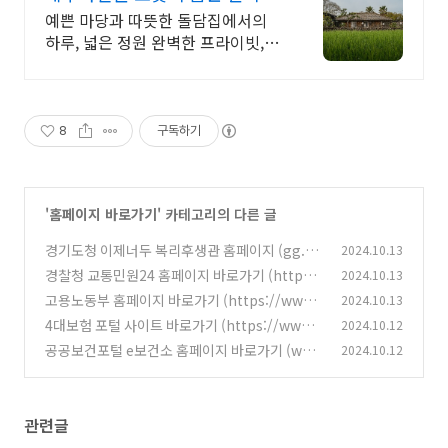
가족형 감성돌집 8인까지
예쁜 마당과 따뜻한 돌담집에서의
하루, 넓은 정원 완벽한 프라이빗, 돌
담 자쿠지 넓고 탁트인 평상 뷰, 감성
주점 스타일 별도 전용 다이닝공간,
침실3, 욕실2,
8
구독하기
'
홈페이지 바로가기
' 카테고리의 다른 글
경기도청 이제너두 복리후생관 홈페이지 (gg.be
2024.10.13
necafe.co.kr)
경찰청 교통민원24 홈페이지 바로가기 (http
2024.10.13
(1)
s://www.efine.go.kr)
고용노동부 홈페이지 바로가기 (https://www.
2024.10.13
(1)
moel.go.kr)
4대보험 포털 사이트 바로가기 (https://www.
2024.10.12
(6)
4insure.or.kr)
공공보건포털 e보건소 홈페이지 바로가기 (ww
2024.10.12
(4)
w.e-health.go.kr)
(2)
관련글