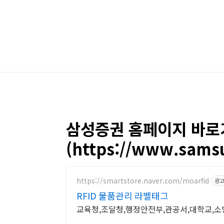
본문 바로가기
삼성증권 홈페이지 바로
(https://www.sams
https://smartstore.naver.com/moarfid
광
RFID 물품관리 라벨태그
교육청,조달청,행정안전부,관공서,대학교,소