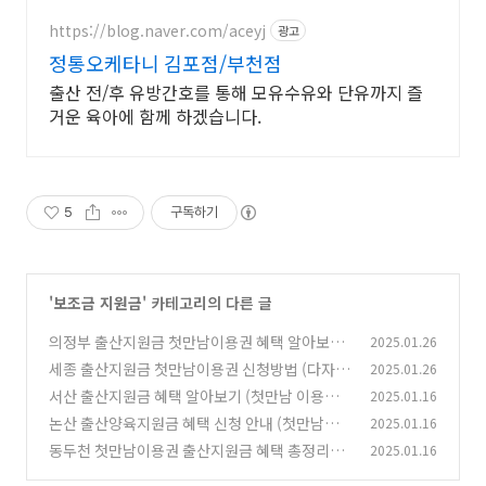
https://blog.naver.com/aceyj
광고
정통오케타니 김포점/부천점
출산 전/후 유방간호를 통해 모유수유와 단유까지 즐
거운 육아에 함께 하겠습니다.
5
구독하기
'
보조금 지원금
' 카테고리의 다른 글
의정부 출산지원금 첫만남이용권 혜택 알아보기
2025.01.26
(한도 조회, 신청기간, 사용처)
세종 출산지원금 첫만남이용권 신청방법 (다자녀
2025.01.26
(0)
혜택, 자격조건, 지급시기, 사용처)
서산 출산지원금 혜택 알아보기 (첫만남 이용권,
2025.01.16
(0)
출산양육지원금, 다자녀 추가 혜택)
논산 출산양육지원금 혜택 신청 안내 (첫만남이
2025.01.16
(0)
용권, 다자녀 추가 혜택, 사용처)
동두천 첫만남이용권 출산지원금 혜택 총정리
2025.01.16
(0)
(신청방법, 자격조건, 지급시기, 사용처)
(1)