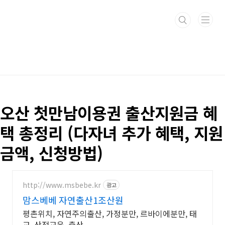
본문 바로가기
오산 첫만남이용권 출산지원금 혜
택 총정리 (다자녀 추가 혜택, 지원
금액, 신청방법)
http://www.msbebe.kr
광고
맘스베베 자연출산1조산원
평촌위치, 자연주의출산, 가정분만, 르바이에분만, 태
교, 산전교육, 출산