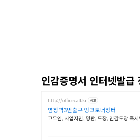
본문 바로가기
인감증명서 인터넷발급 
http://officecall.kr
광고
염창역3번출구 잉크토너장터
고무인, 사업자인, 명판, 도장, 인감도장 즉