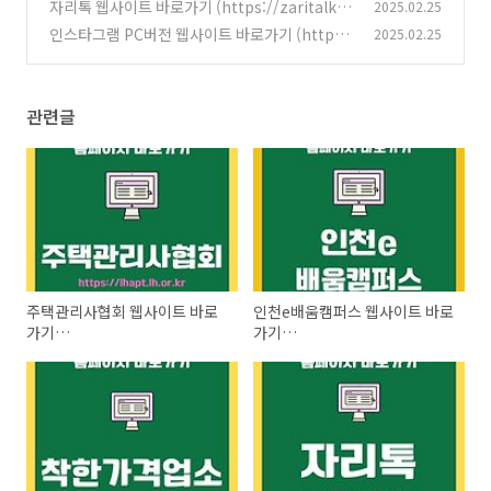
w.goodprice.go.kr)
자리톡 웹사이트 바로가기 (https://zaritalk.c
2025.02.25
(0)
om)
인스타그램 PC버전 웹사이트 바로가기 (http
2025.02.25
(0)
s://www.instagram.com)
(0)
관련글
주택관리사협회 웹사이트 바로
인천e배움캠퍼스 웹사이트 바로
가기
가기
(https://www.khma.org)
(https://incheon.hunet.co.kr)