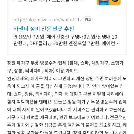
에 접수해보세요 서류 문서 샘플 당
일 긴급배달. 실명 인증 기사가 도심
급속으로 지금 출발! 하나
http://blog.naver.com/white111v
광고
카센터 정비 전문 싼곳 추천
엔진오일 7만원, 에어컨충전 구냉매3만원/신냉매 10
만원대, DPF클리닝 20만원 엔진오일 7만원, 에어컨충
전 구냉매3만원/신냉매 10만원대, DPF클리닝 20만원
창원 폐가구 무상 방문수거 업체 (침대, 쇼파, 대형가구, 소형가
구, 장롱, 티비다이, 의자) 이용 가이드
안녕하세요, 폐가구 처리로 고민하고 계신 창원 주민 여러분께 도
움이 되고자 이 글을 작성하게 되었습니다. 집 안에 쌓여있는 침
대, 쇼파, 장롱, 티비다이, 의자 등 대형 가구를 어떻게 처리해야
할지 막막하셨을 텐데요. 오늘은 창원 폐가구 무상 방문수거 업체
에 대해 자세히 알아보겠습니다. 이 서비스는 편리하고 효율적인
가구 처리 방법을 제공하며, 환경 보호에도 기여합니다. 전문적인
수거 절차와 친절한 상담을 통해 여러분의 불편을 최소화하고, 쾌
적한 생활 공간을 만들어 드립니다. 창원 주민이라면 누구나 쉽게