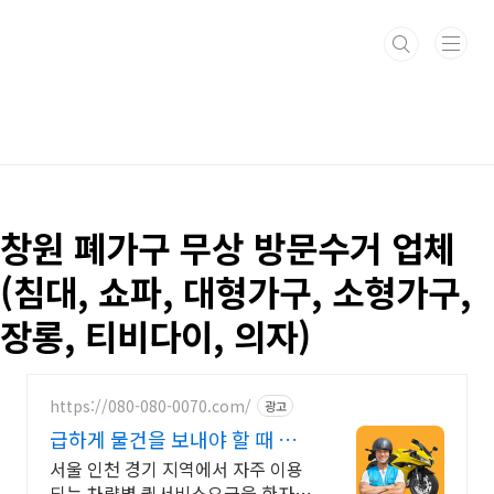
본문 바로가기
창원 폐가구 무상 방문수거 업체
(침대, 쇼파, 대형가구, 소형가구,
장롱, 티비다이, 의자)
https://080-080-0070.com/
광고
급하게 물건을 보내야 할 때 서
류문서 샘플 당일 긴급배송
서울 인천 경기 지역에서 자주 이용
되는 차량별 퀵서비스요금을 한자리