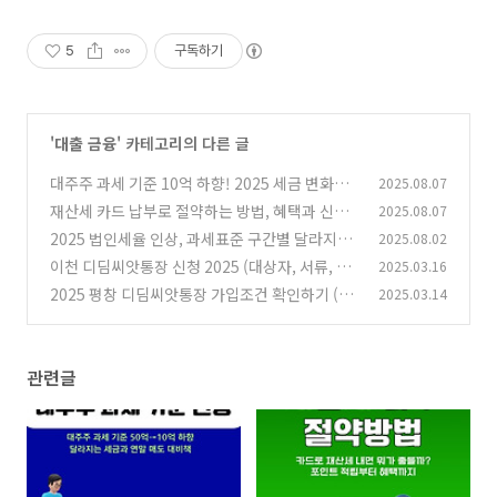
5
구독하기
'
대출 금융
' 카테고리의 다른 글
대주주 과세 기준 10억 하향! 2025 세금 변화와
2025.08.07
연말 매도 대비 전략
재산세 카드 납부로 절약하는 방법, 혜택과 신청
2025.08.07
(4)
절차 정리
2025 법인세율 인상, 과세표준 구간별 달라지는
2025.08.02
(2)
세금 핵심 요약
이천 디딤씨앗통장 신청 2025 (대상자, 서류, 해
2025.03.16
(4)
지방법, 가입 은행)
2025 평창 디딤씨앗통장 가입조건 확인하기 (한
2025.03.14
(0)
도, 필요서류, 대상자, 해지방법)
(0)
관련글