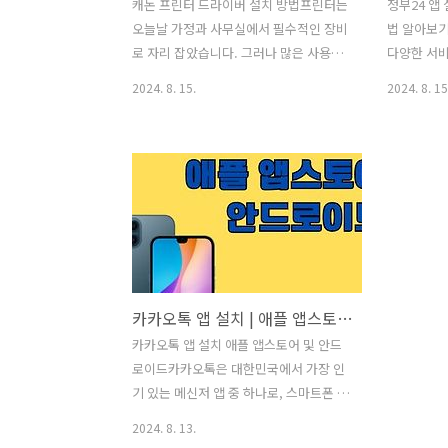
캐논 프린터 드라이버 설치 방법프린터는
정부24 앱
오늘날 가정과 사무실에서 필수적인 장비
법 알아보기
로 자리 잡았습니다. 그러나 많은 사용자
다양한 서비
가 프린터 드라이버 설치 과정에서 어려
록 도와주는
2024. 8. 15.
2024. 8. 15
움을 겪곤 합니다. 특히, 캐논 프린터의 경
각종 행정 
우 다양한 모델이 존재하기 때문에 각 모
발급 등 다
델에 맞는 드라이버를 올바르게 설치하는
편의를 극대
것이 중요합니다. 이번 글에서는 캐논 프
24 앱의 
린터 드라이버 설치 방법에 대해 자세히
세히 안내드
알아보고, 드라이버 설치 시 유의해야 할
편하게 다양
점들을 안내해드리겠습니다. 이 글을 통
필요한 서류
해 누구나 손쉽게 캐논 프린터 드라이버
니다. 정부
를 설치하고 사용할 수 있도록 도와드리
정보를 통해
카카오톡 앱 설치 | 애플 앱스토어 | 안드로이드
겠습니다. 🔻 🔻 🔻📌 캐논 프린터 드라
해지길 바랍니
이버 다운로드 🔗 클릭 캐논 프린터 드라
설치 (아이폰
카카오톡 앱 설치 애플 앱스토어 및 안드
이버 설치 준비캐논 프린터 드라이버를
(안드로이드)
로이드카카오톡은 대한민국에서 가장 인
설치하기 전에 몇 가지 중요한 준비 사항
법정부24 
기 있는 메신저 앱 중 하나로, 스마트폰 사
이 있습니다. 우선, 자신이 사용하는 ..
용자라면 누구나 사용하는 필수 앱입니
2024. 8. 13.
다. 카카오톡 앱 설치 방법 중 애플 앱스토