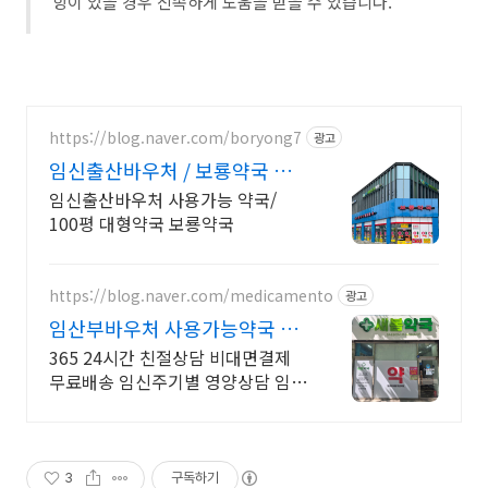
항이 있을 경우 신속하게 도움을 받을 수 있습니다.
https://blog.naver.com/boryong7
광고
임신출산바우처 / 보룡약국 대
형약국/태릉입구,육사 근처
임신출산바우처 사용가능 약국/
100평 대형약국 보룡약국
https://blog.naver.com/medicamento
광고
임산부바우처 사용가능약국 국
민행복카드 사용처
365 24시간 친절상담 비대면결제
무료배송 임신주기별 영양상담 임산
부 상담전문
3
구독하기