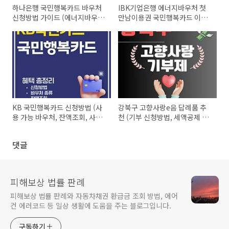
하나은행 국민행복카드 바우처
IBK기업은행 에너지바우처 첫
신청방법 가이드 (에너지바우
만남이용권 국민행복카드 이용
처, 아이돌봄, 첫만남이용권)
방법 총정리
KB 국민행복카드 신청방법 (사
강북구 고향사랑e음 답례품 추
용 가능 바우처, 잔액조회, 사용
천 (기부 신청방법, 세액공제 10
처, 연회비, 재발급)
만원 혜택)
댓글
피해보상 법률 판례
피해보상 법률 판례와 자동차채권 환급금 조회 방법, 에어
컨 에러코드 등 일상 생활에 도움을 주는 블로그입니다.
구독하기