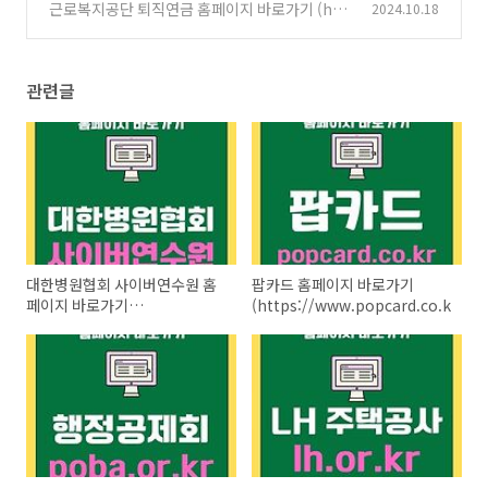
w.lh.or.kr)
근로복지공단 퇴직연금 홈페이지 바로가기 (htt
2024.10.18
(2)
ps://pension.comwel.or.kr)
(6)
관련글
대한병원협회 사이버연수원 홈
팝카드 홈페이지 바로가기
페이지 바로가기
(https://www.popcard.co.kr)
(https://kha.hunet.co.kr)