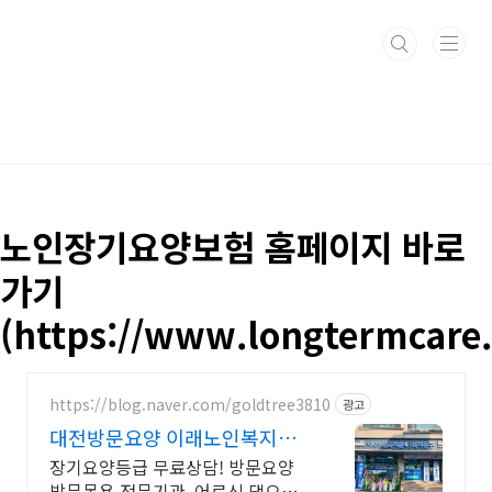
본문 바로가기
노인장기요양보험 홈페이지 바로
가기
(https://www.longtermcare.
https://blog.naver.com/goldtree3810
광고
대전방문요양 이래노인복지센
터 등급신청 도와드립니다.
장기요양등급 무료상담! 방문요양
방문목욕 전문기관, 어르신 댁으로