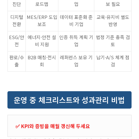
진단
로드맵
업
보 필요
디지털
MES/ERP 도입
데이터 표준화 준
교육·유지비 별도
전환
보조
비 기업
반영
ESG/안
에너지·안전 설
인증 취득 계획 기
법정 기준 충족 검
전
비 지원
업
토
판로/수
B2B 매칭·전시
레퍼런스 보유 기
납기·A/S 체계 점
출
회
업
검
운영 중 체크리스트와 성과관리 비법
✅ KPI와 증빙을 매월 갱신해 두세요