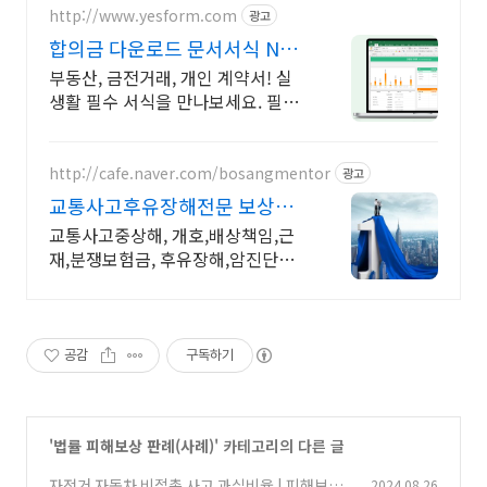
http://www.yesform.com
광고
합의금 다운로드 문서서식 No.1
예스폼
부동산, 금전거래, 개인 계약서! 실
생활 필수 서식을 만나보세요. 필요
한 문서 빠르게 준비
http://cafe.naver.com/bosangmentor
광고
교통사고후유장해전문 보상멘
토 교통사고 중상해 보험분쟁해
교통사고중상해, 개호,배상책임,근
결
재,분쟁보험금, 후유장해,암진단비,
무료상담
공감
구독하기
'
법률 피해보상 판례(사례)
' 카테고리의 다른 글
자전거 자동차 비접촉 사고 과실비율 | 피해보상 |
2024.08.26