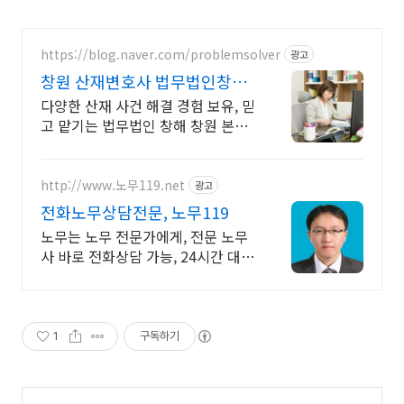
https://blog.naver.com/problemsolver
광고
창원 산재변호사 법무법인창해
산재 보상 확실히 받으려면?
다양한 산재 사건 해결 경험 보유, 믿
고 맡기는 법무법인 창해 창원 본사
무소 산업재해 중대재해처벌법 산업
재해변호사
http://www.노무119.net
광고
전화노무상담전문, 노무119
노무는 노무 전문가에게, 전문 노무
사 바로 전화상담 가능, 24시간 대기
중.
1
구독하기