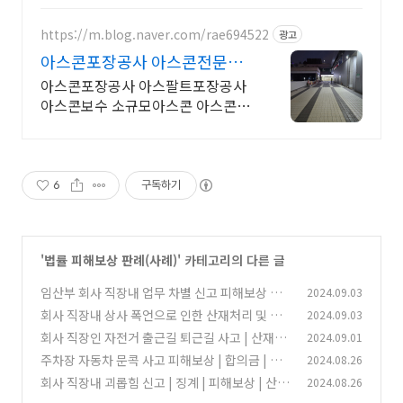
및 창고, 매장 콘크리트 균열 긴급보
수
https://m.blog.naver.com/rae694522
광고
아스콘포장공사 아스콘전문업
체 아스콘스템프 시공 전문 업체
아스콘포장공사 아스팔트포장공사
아스콘보수 소규모아스콘 아스콘스
템프 칼라아스콘 아스콘,아스팔트,
소규모포장전문,도로포장,주차장포
장,공장바닥포장,시공전문업체
6
구독하기
'
법률 피해보상 판례(사례)
' 카테고리의 다른 글
임산부 회사 직장내 업무 차별 신고 피해보상 산
2024.09.03
재처리 사례
회사 직장내 상사 폭언으로 인한 산재처리 및 사
2024.09.03
(10)
례와 판례
회사 직장인 자전거 출근길 퇴근길 사고 | 산재처
2024.09.01
(3)
리 | 병가 | 휴가일수 | 사례
주차장 자동차 문콕 사고 피해보상 | 합의금 | 판
2024.08.26
(2)
례 | 예방법 | 대처법
회사 직장내 괴롭힘 신고 | 징계 | 피해보상 | 산재
2024.08.26
(0)
처리 | 월급 | 전환배치 판례