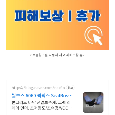
포트홀싱크홀 자동차 사고 피해보상 휴가
https://blog.naver.com/nexflo
광고
씰보스 6060 퀵픽스 SealBoss
6060
콘크리트 바닥 균열보수제. 크랙 리
페어 멘더. 초저점도/초속경/VOC
free. 초속경 10분 경화 / 아스팔트