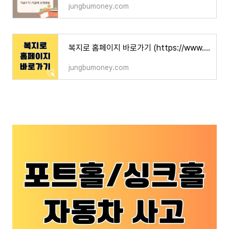
jungbumoney.com
복지로 홈페이지 바로가기 (https://www.bokjiro.go.kr)
jungbumoney.com