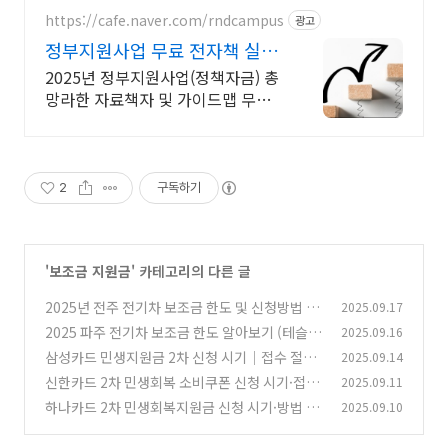
https://cafe.naver.com/rndcampus
광고
정부지원사업 무료 전자책 실무
전문가 무료 웹세미나
2025년 정부지원사업(정책자금) 총
망라한 자료책자 및 가이드맵 무상
제공! 매주 각 분야 실무 전문가의
웹세미나를 무료로 들을 수 있습니
다!
2
구독하기
'
보조금 지원금
' 카테고리의 다른 글
2025년 전주 전기차 보조금 한도 및 신청방법 |
2025.09.17
테슬라, 모델3, 모델Y, EV4, 아이오닉5
2025 파주 전기차 보조금 한도 알아보기 (테슬라
2025.09.16
(0)
모델Y, EV6, 아이오닉5, 아이오닉9)
삼성카드 민생지원금 2차 신청 시기｜접수 절차
2025.09.14
(0)
안내
신한카드 2차 민생회복 소비쿠폰 신청 시기·접수
2025.09.11
(0)
방법 총정리
하나카드 2차 민생회복지원금 신청 시기·방법 한
2025.09.10
(0)
눈에 확인
(0)